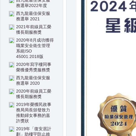
西九龍最住保安服
務選舉2022年度
西九龍最佳保安服
務選舉 2021
2021年前線員工榮
獲長期服務獎
2020年8月成功獲得
職業安全衛生管理
系統ISO
45001:2018版
2020年寫字樓同事
榮獲優秀獎服務獎
西九龍最佳保安服
務選舉 2020
2020年前線員工榮
獲長期服務獎
2019年榮獲民政事
務局局長頒發致力
推動婦女事務的嘉
許獎狀
2019年「復安居計
劃」助樓宇防止維