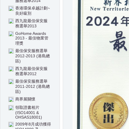
服務選舉2014
香港環保卓越計劃~
良好級別
西九龍最佳保安服
務選舉2013
GoHome Awards
2013 - 最佳物業管
理獎
最佳保安服務選舉
2012-2013 (港島總
區)
西九龍最佳保安服
務選舉2012
最佳保安服務選舉
2011-2012 (港島總
區)
商界展關懷
領取證書相片
(ISO14001 &
OHSAS18001)
2009年8月成功獲得